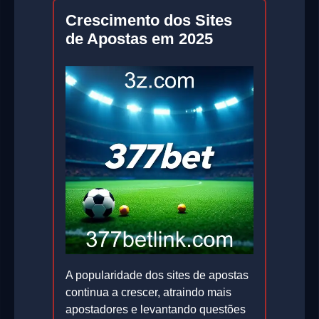
Crescimento dos Sites
de Apostas em 2025
A popularidade dos sites de apostas
continua a crescer, atraindo mais
apostadores e levantando questões