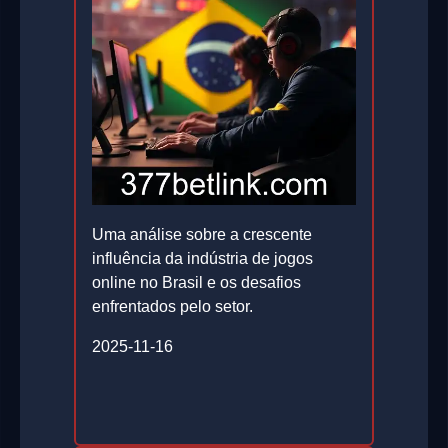
Uma análise sobre a crescente
influência da indústria de jogos
online no Brasil e os desafios
enfrentados pelo setor.
2025-11-16