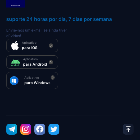
suporte 24 horas por dia, 7 dias por semana
Envie-nos um e-mail se ainda tiver
dúvidas!
Aplicativo
para iOS
Aplicativo
para Android
Aplicativo
para Windows