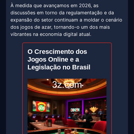
À medida que avançamos em 2026, as
discussões em torno da regulamentação e da
expansão do setor continuam a moldar o cenário
dos jogos de azar, tornando-o um dos mais
vibrantes na economia digital atual.
O Crescimento dos
Jogos Online e a
Legislação no Brasil