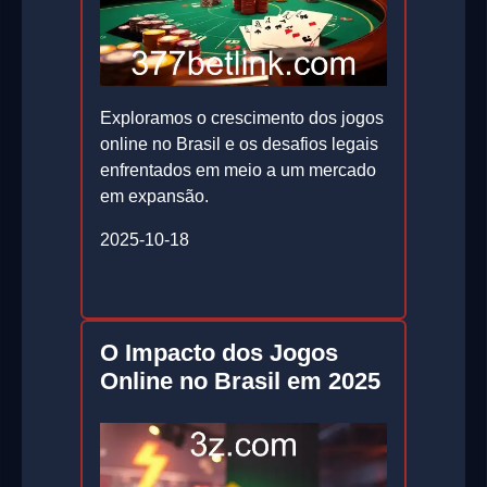
Exploramos o crescimento dos jogos
online no Brasil e os desafios legais
enfrentados em meio a um mercado
em expansão.
2025-10-18
O Impacto dos Jogos
Online no Brasil em 2025