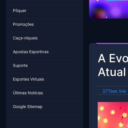
Pôquer
Promoções
Caça-níqueis
Apostas Esportivas
A Evo
Suporte
Atual
Esportes Virtuais
377bet link
Últimas Notícias
Google Sitemap