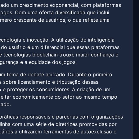
ntado um crescimento exponencial, com plataformas
jogos. Com uma oferta diversificada que inclui
úmero crescente de usuários, o que reflete uma
nologia e inovação. A utilização de inteligência
 do usuário é um diferencial que essas plataformas
 tecnologias blockchain trouxe maior confiança e
gurança e a equidade dos jogos.
 um tema de debate acirrado. Durante o primeiro
 sobre licenciamento e tributação dessas
o e proteger os consumidores. A criação de um
roveitar economicamente do setor ao mesmo tempo
lado.
práticas responsáveis e parcerias com organizações
linha com uma série de diretrizes promovidas por
uários a utilizarem ferramentas de autoexclusão e