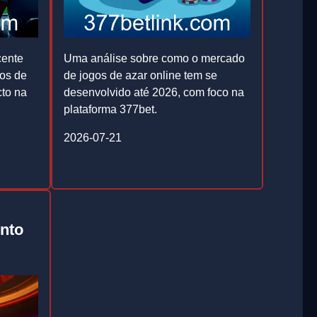
cente
Uma análise sobre como o mercado
gos de
de jogos de azar online tem se
cto na
desenvolvido até 2026, com foco na
plataforma 377bet.
2026-07-21
nto