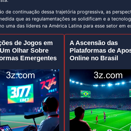
sta.
o de continuação dessa trajetória progressiva, as perspec
 medida que as regulamentações se solidificam e a tecnologi
o uma das líderes na América Latina para esse setor em e
ções de Jogos em
A Ascensão das
 Um Olhar Sobre
Plataformas de Apo
formas Emergentes
Online no Brasil