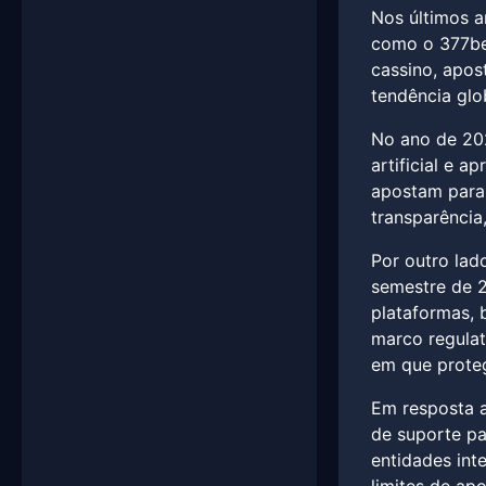
Nos últimos a
como o 377bet
cassino, apos
tendência glo
No ano de 202
artificial e 
apostam para 
transparência
Por outro lad
semestre de 2
plataformas, 
marco regulat
em que proteg
Em resposta a
de suporte pa
entidades int