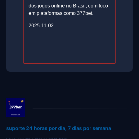
dos jogos online no Brasil, com foco
em plataformas como 377bet.
2025-11-02
suporte 24 horas por dia, 7 dias por semana