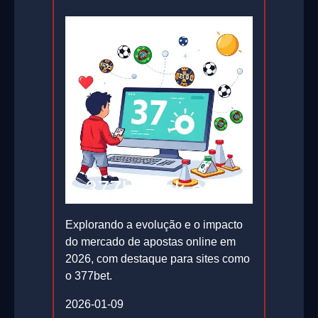
Explorando a evolução e o impacto
do mercado de apostas online em
2026, com destaque para sites como
o 377bet.
2026-01-09