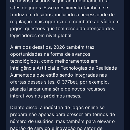
de novos usuários se juntando diariamente a
sites de jogos. Esse crescimento também se
traduz em desafios, incluindo a necessidade de
regulação mais rigorosa e o combate ao vício em
jogos, questões que têm recebido atenção dos
legisladores em nível global.
Além dos desafios, 2026 também traz
oportunidades na forma de avanços
tecnológicos, como melhoramentos em
Inteligência Artificial e Tecnologias de Realidade
Aumentada que estão sendo integradas nas
ofertas desses sites. O 377bet, por exemplo,
planeja lançar uma série de novos recursos
interativos nos próximos meses.
Diante disso, a indústria de jogos online se
prepara não apenas para crescer em termos de
número de usuários, mas também para elevar o
padrão de serviço e inovação no setor de