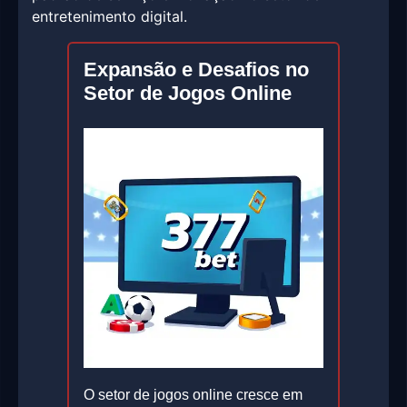
entretenimento digital.
Expansão e Desafios no
Setor de Jogos Online
O setor de jogos online cresce em