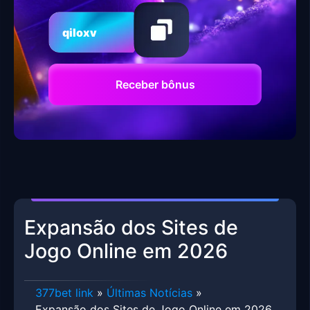
qiloxv
Receber bônus
Expansão dos Sites de
Jogo Online em 2026
377bet link
»
Últimas Notícias
»
Expansão dos Sites de Jogo Online em 2026