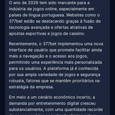
O ano de 2026 tem sido marcante para a
indústria de jogos online, especialmente em
países de língua portuguesa. Websites como o
377bet estão se destacando graças à fusão de
tecnologia avançada e ofertas atrativas de
apostas esportivas e jogos de cassino.
Recentemente, o 377bet implementou uma nova
interface de usuário que promete facilitar ainda
mais a navegação e o acesso aos jogos,
permitindo uma experiência mais personalizada
para os usuários. A plataforma já é conhecida
por sua ampla variedade de jogos e segurança
robusta, fatores que se mantêm prioritários na
estratégia da empresa.
Em meio a um cenário econômico incerto, a
demanda por entretenimento digital cresceu
substancialmente, com uma quantidade recorde