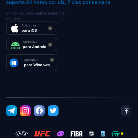
suporte 24 horas por dia, 7 dias por semana
Envie-nos um e-mail se ainda tiver
dúvidas!
Aplicativo
para iOS
Aplicativo
para Android
Aplicativo
para Windows