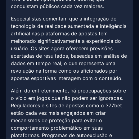
conquistam públicos cada vez maiores.
Especialistas comentam que a integração de
tecnologia de realidade aumentada e inteligência
artificial nas plataformas de apostas tem
melhorado significativamente a experiência do
usuário. Os sites agora oferecem previsões
acertadas de resultados, baseadas em análise de
dados em tempo real, o que representa uma
revolução na forma como os aficionados por
apostas esportivas interagem com o conteúdo.
Além do entretenimento, há preocupações sobre
o vício em jogos que não podem ser ignoradas.
Reguladores e sites de apostas como o 377bet
estão cada vez mais engajados em criar
mecanismos de proteção para evitar o
comportamento problemático em suas
plataformas. Programas de autoexclusão e