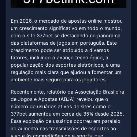
Em 2026, o mercado de apostas online mostrou
um crescimento significativo em todo o mundo,
com o site 377bet se destacando no panorama
das plataformas de jogos em português. Este
crescimento pode ser atribuído a diversos
fatores, incluindo o avanço tecnológico, a
popularização dos esportes eletrônicos, e uma
regulação mais clara que ajudou a fomentar um
ambiente mais seguro para os jogadores.
Recentemente, relatório da Associação Brasileira
de Jogos e Apostas (ABJA) revelou que o
número de usuários ativos de sites como o
377bet aumentou em cerca de 35% desde 2025.
Essa explosão de usuários ocorreu em paralelo
ao aumento nas transmissões de esportes ao
vivo e às competições de e-sports, que