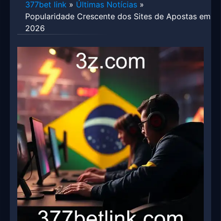
377bet link
»
Últimas Notícias
»
Popularidade Crescente dos Sites de Apostas em
2026