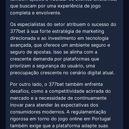
que buscam por uma experiência de jogo
completa e envolvente.
Os especialistas do setor atribuem o sucesso do
377bet à sua forte estratégia de marketing
direcionada e ao investimento em tecnologia
avançada, que oferece um ambiente seguro e
seguro de apostas. Isso se alinha com a
crescente demanda por plataformas que
priorizam a segurança do usuário, uma
preocupação crescente no cenário digital atual.
Por outro lado, o 377bet também enfrenta
desafios, como a competitividade acirrada do
mercado e a necessidade de continuamente
inovar para atender às expectativas dos
consumidores modernos. A regulamentação
rigorosa em torno do jogo online em Portugal
também exige que a plataforma adapte suas