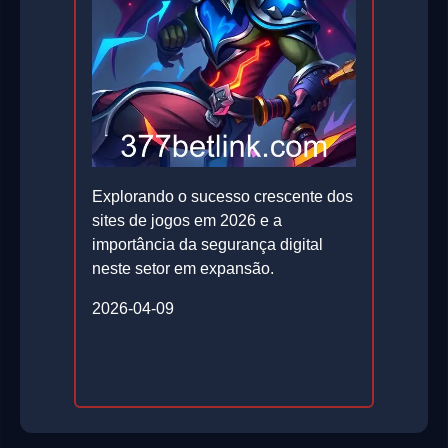
Explorando o sucesso crescente dos
sites de jogos em 2026 e a
importância da segurança digital
neste setor em expansão.
2026-04-09