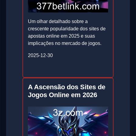
Um olhar detalhado sobre a
crescente popularidade dos sites de
apostas online em 2025 e suas
implicações no mercado de jogos.
2025-12-30
A Ascensão dos Sites de
Jogos Online em 2026