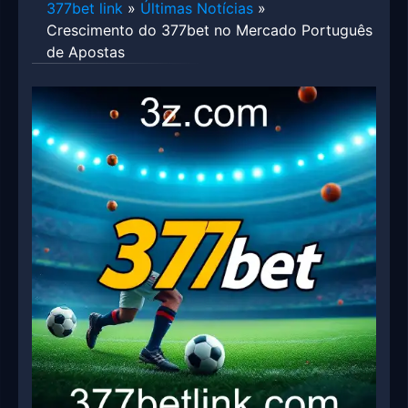
377bet link
»
Últimas Notícias
»
Crescimento do 377bet no Mercado Português
de Apostas