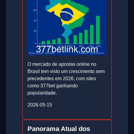
O mercado de apostas online no
Brasil tem visto um crescimento sem
precedentes em 2026, com sites
como 377bet ganhando
popularidade.
2026-05-15
Panorama Atual dos