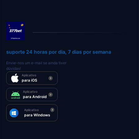
suporte 24 horas por dia, 7 dias por semana
Envie-nos um e-mail se ainda tiver
dúvidas!
Aplicativo
para iOS
Aplicativo
para Android
Aplicativo
para Windows