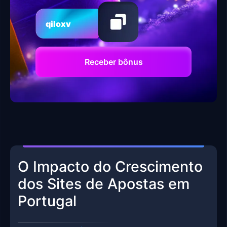
qiloxv
Receber bônus
O Impacto do Crescimento
dos Sites de Apostas em
Portugal