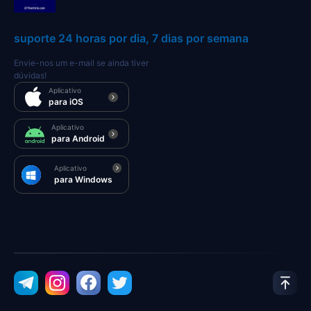
suporte 24 horas por dia, 7 dias por semana
Envie-nos um e-mail se ainda tiver
dúvidas!
Aplicativo
para iOS
Aplicativo
para Android
Aplicativo
para Windows