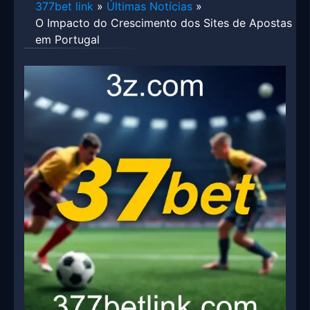
377bet link
»
Últimas Notícias
»
O Impacto do Crescimento dos Sites de Apostas
em Portugal