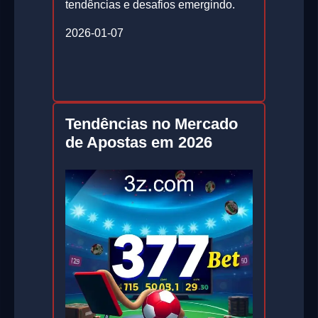
tendências e desafios emergindo.
2026-01-07
Tendências no Mercado
de Apostas em 2026