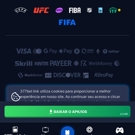
377bet link utiliza cookies para proporcionar a melhor
experiência em nosso site. Ao continuar seu acesso e clicar
no botão "Aceito", você concorda com o uso de cookies.
377bet link cassino online Brasil
Aceito
BAIXAR O APK/IOS
4,4 MB