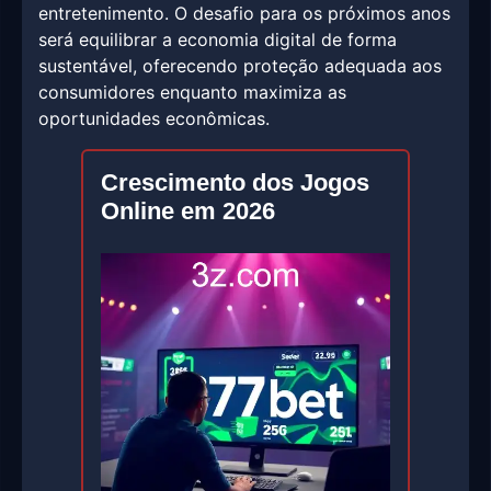
entretenimento. O desafio para os próximos anos
será equilibrar a economia digital de forma
sustentável, oferecendo proteção adequada aos
consumidores enquanto maximiza as
oportunidades econômicas.
Crescimento dos Jogos
Online em 2026