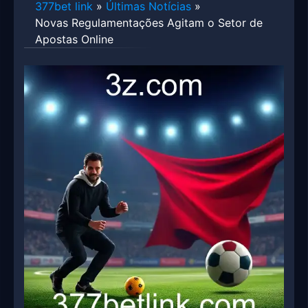
377bet link
»
Últimas Notícias
»
Novas Regulamentações Agitam o Setor de
Apostas Online