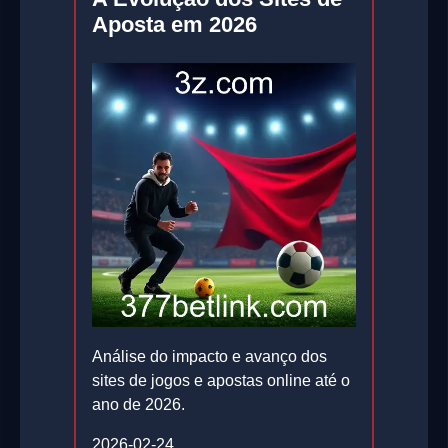
Aposta em 2026
Análise do impacto e avanço dos
sites de jogos e apostas online até o
ano de 2026.
2026-02-24