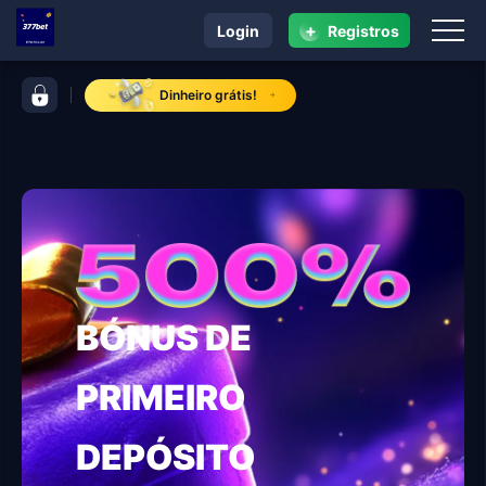
+
Login
Registros
navegação 377bet link
barra de controles 377bet link
Dinheiro grátis!
BÓNUS DE
PRIMEIRO
DEPÓSITO