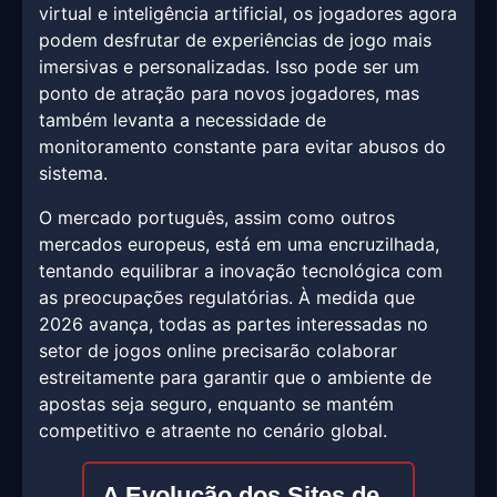
virtual e inteligência artificial, os jogadores agora
podem desfrutar de experiências de jogo mais
imersivas e personalizadas. Isso pode ser um
ponto de atração para novos jogadores, mas
também levanta a necessidade de
monitoramento constante para evitar abusos do
sistema.
O mercado português, assim como outros
mercados europeus, está em uma encruzilhada,
tentando equilibrar a inovação tecnológica com
as preocupações regulatórias. À medida que
2026 avança, todas as partes interessadas no
setor de jogos online precisarão colaborar
estreitamente para garantir que o ambiente de
apostas seja seguro, enquanto se mantém
competitivo e atraente no cenário global.
A Evolução dos Sites de