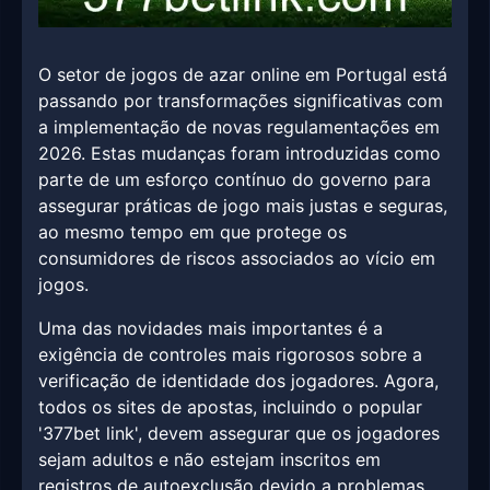
O setor de jogos de azar online em Portugal está
passando por transformações significativas com
a implementação de novas regulamentações em
2026. Estas mudanças foram introduzidas como
parte de um esforço contínuo do governo para
assegurar práticas de jogo mais justas e seguras,
ao mesmo tempo em que protege os
consumidores de riscos associados ao vício em
jogos.
Uma das novidades mais importantes é a
exigência de controles mais rigorosos sobre a
verificação de identidade dos jogadores. Agora,
todos os sites de apostas, incluindo o popular
'377bet link', devem assegurar que os jogadores
sejam adultos e não estejam inscritos em
registros de autoexclusão devido a problemas