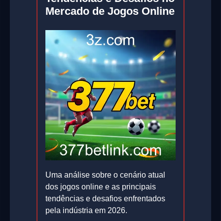
Mercado de Jogos Online
Uma análise sobre o cenário atual
dos jogos online e as principais
tendências e desafios enfrentados
pela indústria em 2026.