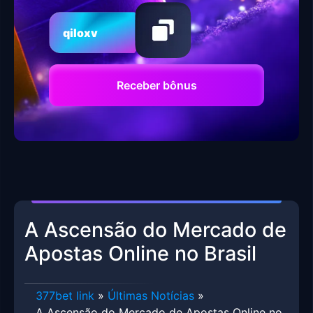
qiloxv
Receber bônus
A Ascensão do Mercado de
Apostas Online no Brasil
377bet link
»
Últimas Notícias
»
A Ascensão do Mercado de Apostas Online no