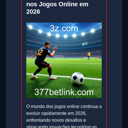
nos Jogos Online em
2026
O mundo dos jogos online continua a
evoluir rapidamente em 2026,
enfrentando novos desafios e
abraçando inovações tecnológicas.