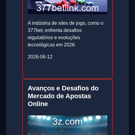
A indústria de sites de jogo, como o
377bet, enfrenta desafios
regulatórios e evoluções
tecnológicas em 2026.
2026-06-12
Avanços e Desafios do
Mercado de Apostas
Online