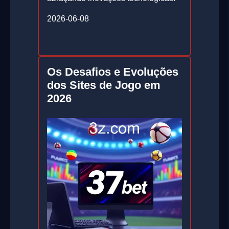
2026-06-08
Os Desafios e Evoluções
dos Sites de Jogo em
2026