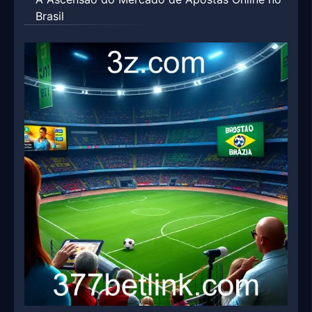
Brasil