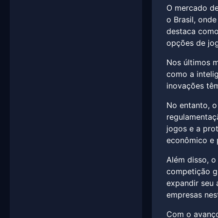
O mercado de
o Brasil, ond
destaca como 
opções de jo
Nos últimos m
como a inteli
inovações têm
No entanto, o
regulamentaçã
jogos e a pro
econômico e p
Além disso, o
competição gl
expandir seu 
empresas nest
Com o avanço 