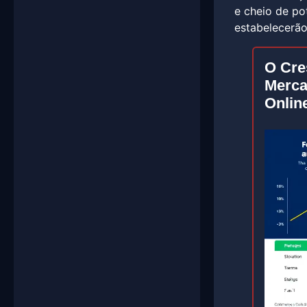
e cheio de po
estabelecerão
O Cre
Merca
Onlin