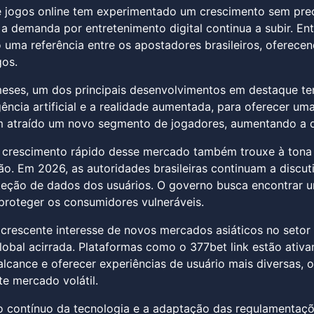
 jogos online tem experimentado um crescimento sem pre
e a demanda por entretenimento digital continua a subir. En
uma referência entre os apostadores brasileiros, oferec
gos.
eses, um dos principais desenvolvimentos em destaque te
gência artificial e a realidade aumentada, para oferecer um
 atraído um novo segmento de jogadores, aumentando a div
 crescimento rápido desse mercado também trouxe à tona 
o. Em 2026, as autoridades brasileiras continuam a discut
teção de dados dos usuários. O governo busca encontrar um
roteger os consumidores vulneráveis.
 crescente interesse de novos mercados asiáticos no setor
obal acirrada. Plataformas como o 377bet link estão ativa
alcance e oferecer experiências de usuário mais diversas,
e mercado volátil.
contínuo da tecnologia e a adaptação das regulamentaçõe