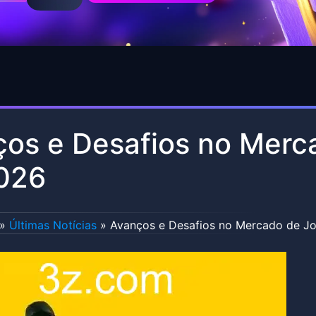
os e Desafios no Merc
026
»
Últimas Notícias
»
Avanços e Desafios no Mercado de J