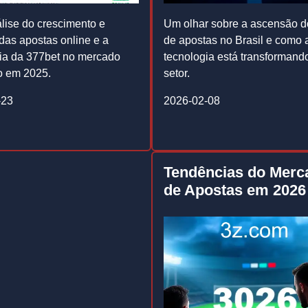
ise do crescimento e
Um olhar sobre a ascensão do
das apostas online e a
de apostas no Brasil e como 
ia da 377bet no mercado
tecnologia está transformand
ro em 2025.
setor.
-23
2026-02-08
Tendências do Merc
de Apostas em 2026