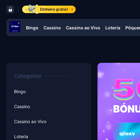
barra de controles 377bet link
Dinheiro grátis!
Bingo
Cassino
Cassino ao Vivo
Loteria
Pôque
navegação 377bet link
Categorias
Bingo
BÓNU
Cassino
Cassino ao Vivo
qiloxv
Loteria