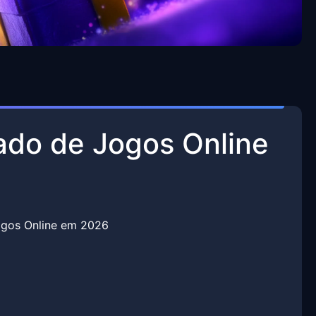
ado de Jogos Online
ogos Online em 2026