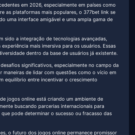
cedentes em 2026, especialmente em países como
tre as plataformas mais populares, o 377bet link se
endo uma interface amigável e uma ampla gama de
m sido a integração de tecnologias avançadas,
a experiência mais imersiva para os usuários. Essas
ersidade dentro da base de usuários já existente.
desafios significativos, especialmente no campo da
ir maneiras de lidar com questões como o vício em
 equilíbrio entre incentivar o crescimento
 de jogos online está criando um ambiente de
mente buscando parcerias internacionais para
 o que pode determinar o sucesso ou fracasso das
s, o futuro dos jogos online permanece promissor