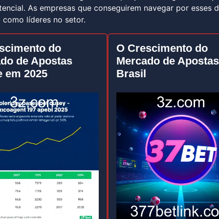
tencial. As empresas que conseguirem navegar por esses de
 como líderes no setor.
scimento do
O Crescimento do
do de Apostas
Mercado de Apostas
e em 2025
Brasil