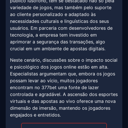
público lusófono, tem se destacado não só pela
variedade de jogos, mas também pelo suporte
ao cliente personalizado e adaptado às
necessidades culturais e linguísticas dos seus
usuários. Em parceria com desenvolvedores de
tecnologia, a empresa tem investido em
aprimorar a segurança das transações, algo
crucial em um ambiente de apostas digitais.
Neste cenário, discussões sobre o impacto social
e psicológico dos jogos online estão em alta.
Especialistas argumentam que, embora os jogos
possam levar ao vício, muitos jogadores
encontram no 377bet uma fonte de lazer
controlada e agradável. A ascensão dos esportes
virtuais e das apostas ao vivo oferece uma nova
dimensão de imersão, mantendo os jogadores
engajados e entretidos.