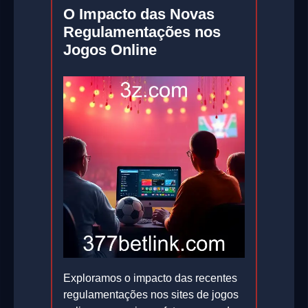
O Impacto das Novas
Regulamentações nos
Jogos Online
Exploramos o impacto das recentes
regulamentações nos sites de jogos