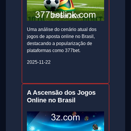
Uma análise do cenário atual dos
jogos de aposta online no Brasil,
destacando a popularização de
plataformas como 377bet.
2025-11-22
A Ascensão dos Jogos
Online no Brasil