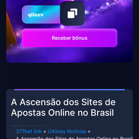
qiloxv
Receber bônus
A Ascensão dos Sites de
Apostas Online no Brasil
377bet link
»
Últimas Notícias
»
A Ascensão dos Sites de Apostas Online no Brasil