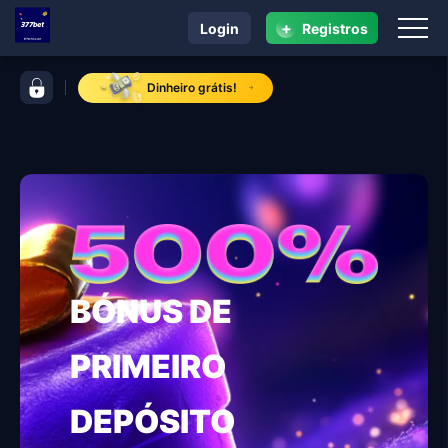
+
Login
Registros
navegação 377bet link
barra de controles 377bet link
Dinheiro grátis!
BÓNUS DE
PRIMEIRO
DEPÓSITO