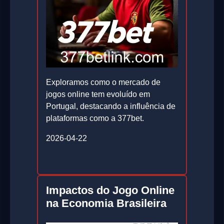
Exploramos como o mercado de
jogos online tem evoluído em
Portugal, destacando a influência de
plataformas como a 377bet.
2026-04-22
Impactos do Jogo Online
na Economia Brasileira