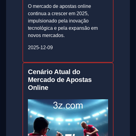
O mercado de apostas online
continua a crescer em 2025,
impulsionado pela inovação
tecnológica e pela expansão em
novos mercados.
2025-12-09
Cenário Atual do
Mercado de Apostas
Online