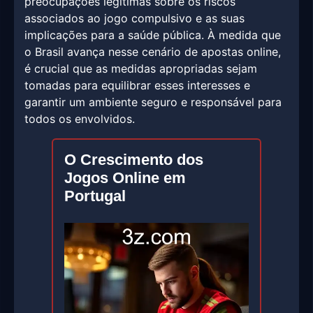
preocupações legítimas sobre os riscos
associados ao jogo compulsivo e as suas
implicações para a saúde pública. À medida que
o Brasil avança nesse cenário de apostas online,
é crucial que as medidas apropriadas sejam
tomadas para equilibrar esses interesses e
garantir um ambiente seguro e responsável para
todos os envolvidos.
O Crescimento dos
Jogos Online em
Portugal