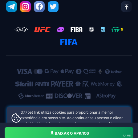
377bet link utiliza cookies para proporcionar a melhor
experiência em nosso site. Ao continuar seu acesso e clicar
no botão "Aceito", você concorda com o uso de cookies.
377bet link cassino online Brasil
Aceito
BAIXAR O APK/IOS
4,4 MB