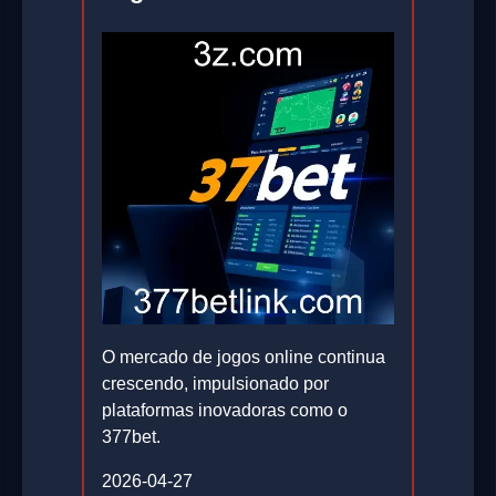
O mercado de jogos online continua
crescendo, impulsionado por
plataformas inovadoras como o
377bet.
2026-04-27