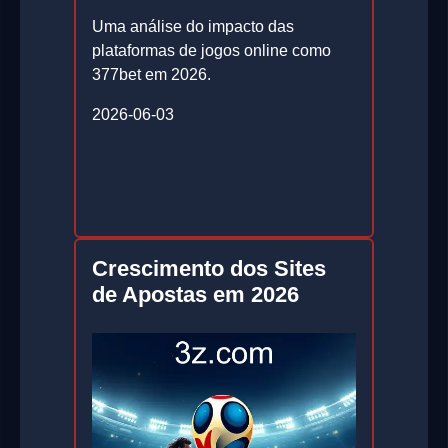
Uma análise do impacto das
plataformas de jogos online como
377bet em 2026.
2026-06-03
Crescimento dos Sites
de Apostas em 2026