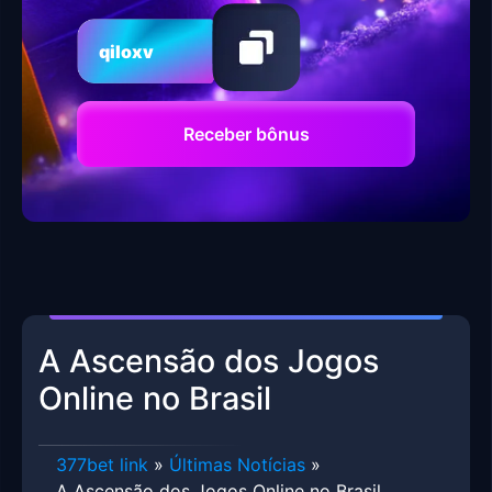
qiloxv
Receber bônus
A Ascensão dos Jogos
Online no Brasil
377bet link
»
Últimas Notícias
»
A Ascensão dos Jogos Online no Brasil