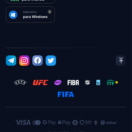
Aplicativo
para Windows