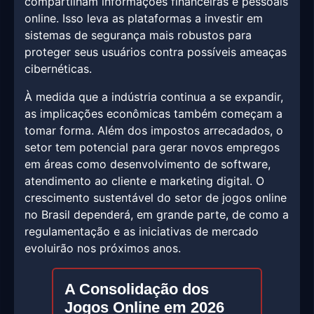
compartilham informações financeiras e pessoais
online. Isso leva as plataformas a investir em
sistemas de segurança mais robustos para
proteger seus usuários contra possíveis ameaças
cibernéticas.
À medida que a indústria continua a se expandir,
as implicações econômicas também começam a
tomar forma. Além dos impostos arrecadados, o
setor tem potencial para gerar novos empregos
em áreas como desenvolvimento de software,
atendimento ao cliente e marketing digital. O
crescimento sustentável do setor de jogos online
no Brasil dependerá, em grande parte, de como a
regulamentação e as iniciativas de mercado
evoluirão nos próximos anos.
A Consolidação dos
Jogos Online em 2026