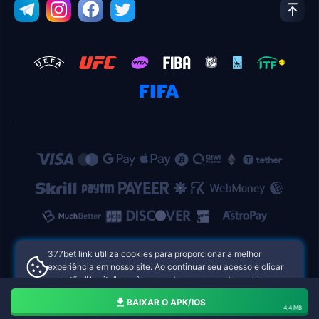
377bet link utiliza cookies para proporcionar a melhor
experiência em nosso site. Ao continuar seu acesso e clicar
no botão "Aceito", você concorda com o uso de cookies.
377bet link cassino online Brasil
Aceito
BAIXAR O APK/IOS
4,4 MB