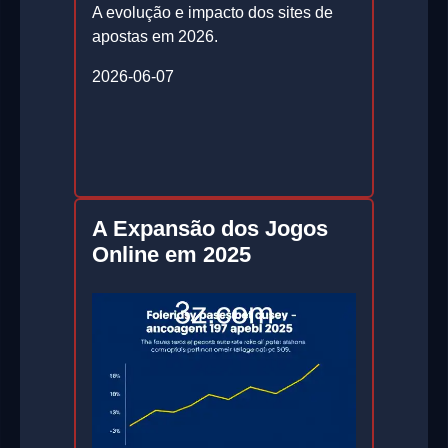
A evolução e impacto dos sites de
apostas em 2026.
2026-06-07
A Expansão dos Jogos
Online em 2025