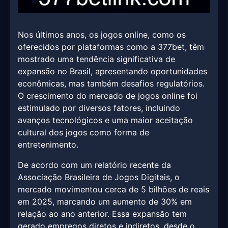
Nos últimos anos, os jogos online, como os
oferecidos por plataformas como a 377bet, têm
mostrado uma tendência significativa de
expansão no Brasil, apresentando oportunidades
econômicas, mas também desafios regulatórios.
O crescimento do mercado de jogos online foi
estimulado por diversos fatores, incluindo
avanços tecnológicos e uma maior aceitação
cultural dos jogos como forma de
entretenimento.
De acordo com um relatório recente da
Associação Brasileira de Jogos Digitais, o
mercado movimentou cerca de 5 bilhões de reais
em 2025, marcando um aumento de 30% em
relação ao ano anterior. Essa expansão tem
gerado empregos diretos e indiretos, desde o