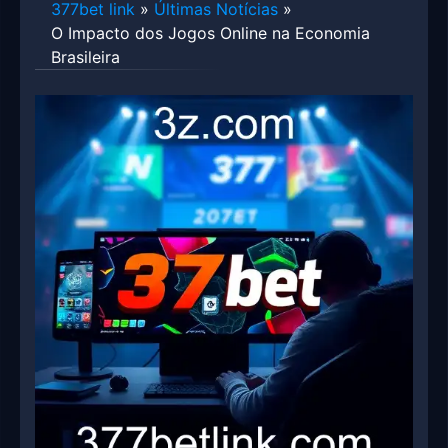
377bet link
»
Últimas Notícias
»
O Impacto dos Jogos Online na Economia
Brasileira