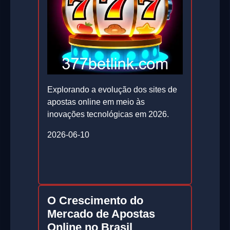
Explorando a evolução dos sites de
apostas online em meio às
inovações tecnológicas em 2026.
2026-06-10
O Crescimento do
Mercado de Apostas
Online no Brasil