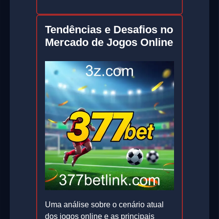
Tendências e Desafios no
Mercado de Jogos Online
Uma análise sobre o cenário atual
dos jogos online e as principais