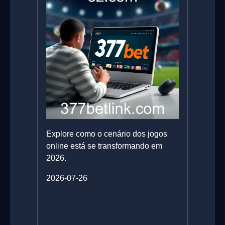
Explore como o cenário dos jogos
online está se transformando em
2026.
2026-07-26