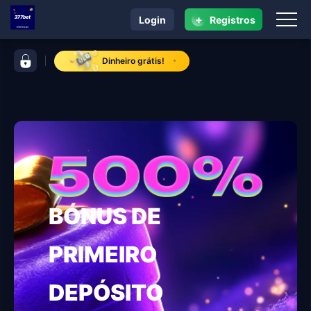
+
Login
Registros
navegação 377bet link
barra de controles 377bet link
Dinheiro grátis!
BÓNUS DE
PRIMEIRO
DEPÓSITO