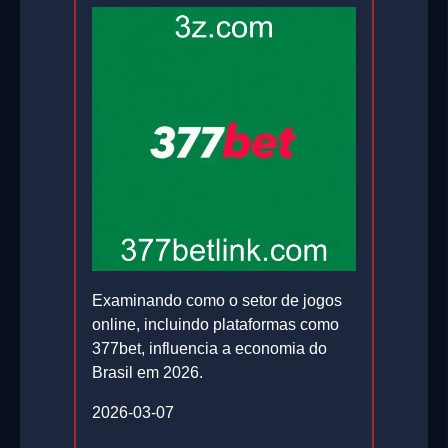
Examinando como o setor de jogos
online, incluindo plataformas como
377bet, influencia a economia do
Brasil em 2026.
2026-03-07