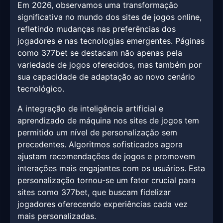
Em 2026, observamos uma transformação
significativa no mundo dos sites de jogos online,
refletindo mudanças nas preferências dos
jogadores e nas tecnologias emergentes. Páginas
como 377bet se destacam não apenas pela
variedade de jogos oferecidos, mas também por
sua capacidade de adaptação ao novo cenário
tecnológico.
A integração de inteligência artificial e
aprendizado de máquina nos sites de jogos tem
permitido um nível de personalização sem
precedentes. Algoritmos sofisticados agora
ajustam recomendações de jogos e promovem
interações mais engajantes com os usuários. Esta
personalização tornou-se um fator crucial para
sites como 377bet, que buscam fidelizar
jogadores oferecendo experiências cada vez
mais personalizadas.