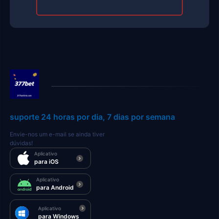
suporte 24 horas por dia, 7 dias por semana
Envie-nos um e-mail se ainda tiver
dúvidas!
Aplicativo
para iOS
Aplicativo
para Android
Aplicativo
para Windows