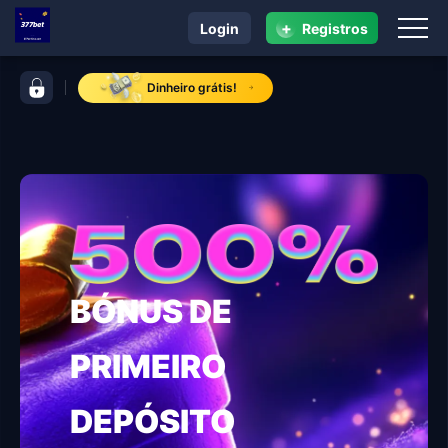
+
Login
Registros
navegação 377bet link
barra de controles 377bet link
Dinheiro grátis!
BÓNUS DE
PRIMEIRO
DEPÓSITO