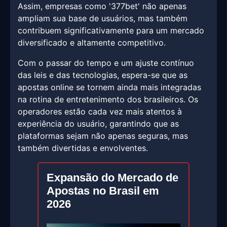
Assim, empresas como '377bet' não apenas
ampliam sua base de usuários, mas também
contribuem significativamente para um mercado
diversificado e altamente competitivo.
Com o passar do tempo e um ajuste contínuo
das leis e das tecnologias, espera-se que as
apostas online se tornem ainda mais integradas
na rotina de entretenimento dos brasileiros. Os
operadores estão cada vez mais atentos à
experiência do usuário, garantindo que as
plataformas sejam não apenas seguras, mas
também divertidas e envolventes.
Expansão do Mercado de
Apostas no Brasil em
2026