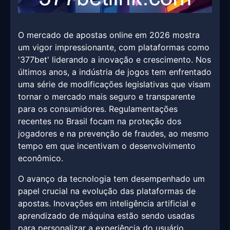
O mercado de apostas online em 2026 mostra
um vigor impressionante, com plataformas como
'377bet' liderando a inovação e crescimento. Nos
últimos anos, a indústria de jogos tem enfrentado
uma série de modificações legislativas que visam
tornar o mercado mais seguro e transparente
para os consumidores. Regulamentações
recentes no Brasil focam na proteção dos
jogadores e na prevenção de fraudes, ao mesmo
tempo em que incentivam o desenvolvimento
econômico.
O avanço da tecnologia tem desempenhado um
papel crucial na evolução das plataformas de
apostas. Inovações em inteligência artificial e
aprendizado de máquina estão sendo usadas
para personalizar a experiência do usuário,